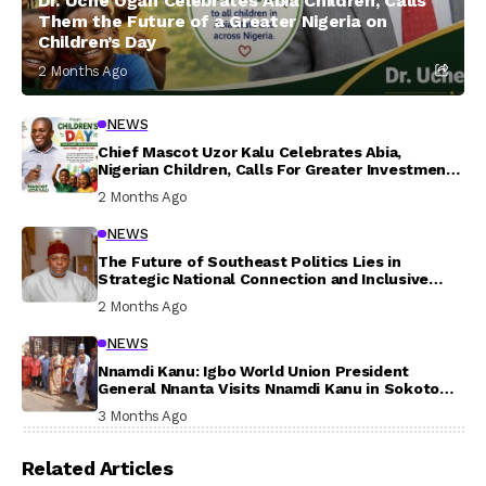
Dr. Uche Ogah Celebrates Abia Children, Calls
Them the Future of a Greater Nigeria on
Children’s Day
2 Months Ago
NEWS
Chief Mascot Uzor Kalu Celebrates Abia,
Nigerian Children, Calls For Greater Investment
In Their Welfare
2 Months Ago
NEWS
The Future of Southeast Politics Lies in
Strategic National Connection and Inclusive
Participation
2 Months Ago
NEWS
Nnamdi Kanu: Igbo World Union President
General Nnanta Visits Nnamdi Kanu in Sokoto
Prison, Delivers Message to Ndi Igbo
3 Months Ago
Related Articles