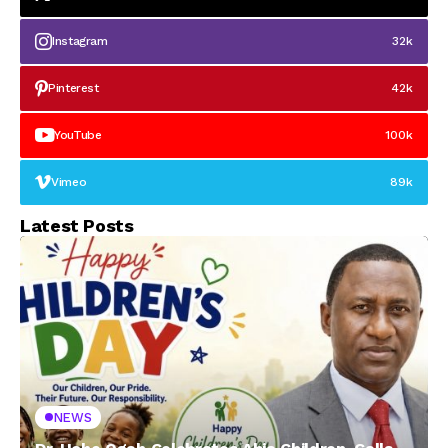
Instagram
32k
Pinterest
42k
YouTube
100k
Vimeo
89k
Latest Posts
NEWS