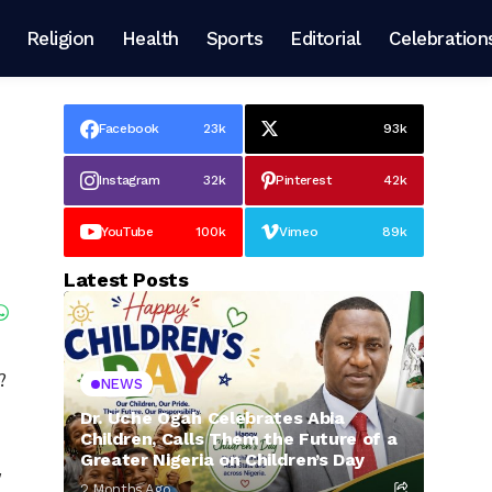
Religion
Health
Sports
Editorial
Celebration
Facebook
23k
93k
Instagram
32k
Pinterest
42k
YouTube
100k
Vimeo
89k
Latest Posts
?
NEWS
Dr. Uche Ogah Celebrates Abia
Children, Calls Them the Future of a
Greater Nigeria on Children’s Day
,
2 Months Ago