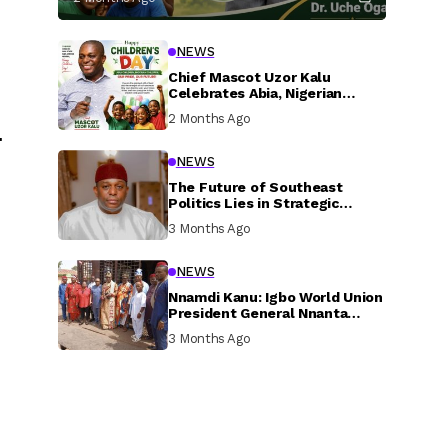
NEWS
Chief Mascot Uzor Kalu
Celebrates Abia, Nigerian
Children, Calls For Greater
2 Months Ago
Investment In Their Welfare
т
NEWS
The Future of Southeast
Politics Lies in Strategic
National Connection and
3 Months Ago
Inclusive Participation
NEWS
Nnamdi Kanu: Igbo World Union
President General Nnanta
Visits Nnamdi Kanu in Sokoto
3 Months Ago
Prison, Delivers Message to
Ndi Igbo