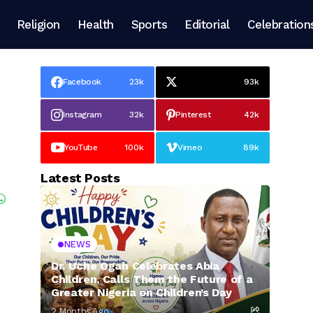
Religion
Health
Sports
Editorial
Celebration
Facebook
23k
93k
Instagram
32k
Pinterest
42k
YouTube
100k
Vimeo
89k
Latest Posts
NEWS
Dr. Uche Ogah Celebrates Abia
Children, Calls Them the Future of a
Greater Nigeria on Children’s Day
2 Months Ago