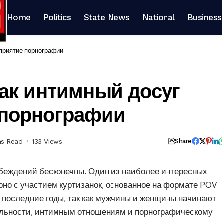
Home
Politics
State News
National
Business
сприятие порнографии
Как интимный досуг
 порнографии
ns Read
133 Views
Share
беждений бесконечны. Один из наиболее интересных
рно с участием куртизанок, основанное на формате POV
 в последние годы, так как мужчины и женщины начинают
альности, интимным отношениям и порнографическому