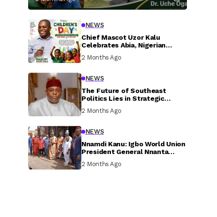
NEWS
Chief Mascot Uzor Kalu
Celebrates Abia, Nigerian
Children, Calls For Greater
2 Months Ago
Investment In Their Welfare
NEWS
The Future of Southeast
Politics Lies in Strategic
National Connection and
2 Months Ago
Inclusive Participation
NEWS
Nnamdi Kanu: Igbo World Union
President General Nnanta
Visits Nnamdi Kanu in Sokoto
2 Months Ago
Prison, Delivers Message to
Ndi Igbo