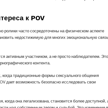
тереса к POV
но ролики часто сосредоточены на физическом аспекте
становить недостижимую для многих эмоциональную связь
ся активным участником, а не просто наблюдателем. Эт
рнографического контента.
ях, когда традиционные формы сексуального общения
OV дает возможность безопасно исследовать свои
я, когда она легализована, становится более доступной, 
асти над собственным телом и судьбой. Это изменение 